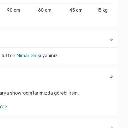
90 cm
60 cm
45 cm
15 kg
n lütfen
Mimar Girişi
yapınız.
rya showroom'larımızda görebilirsin.
n? >