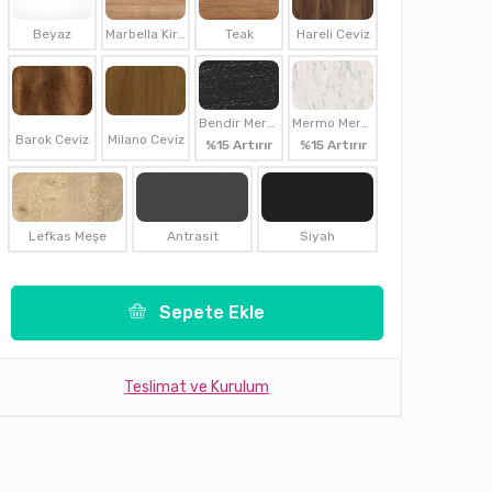
Beyaz
Marbella Kirazı
Teak
Hareli Ceviz
Bendir Mermer
Mermo Mermer
Barok Ceviz
Milano Ceviz
%15 Artırır
%15 Artırır
Lefkas Meşe
Antrasit
Siyah
Sepete Ekle
Teslimat ve Kurulum