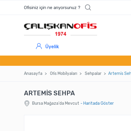
Ofisiniz için ne arıyorsunuz ?
Üyelik
Anasayfa
Ofi̇s Mobi̇lyaları
Sehpalar
Artemi̇s Se
ARTEMİS SEHPA
Bursa Mağaza'da Mevcut
- Haritada Göster