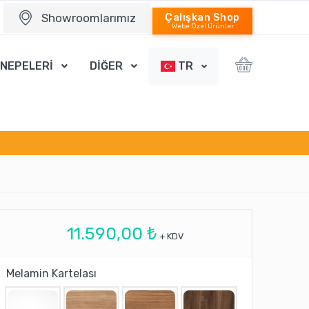
Showroomlarımız
Çalışkan Shop
Webe Özel Ürünler
ANEPELERİ
DİĞER
TR
11.590,00 ₺
+ KDV
Melamin Kartelası