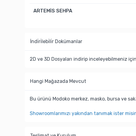
ARTEMİS SEHPA
İndi̇ri̇lebi̇li̇r Dokümanlar
2D ve 3D Dosyaları indirip inceleyebilmeniz içi
Hangi Mağazada Mevcut
Bu ürünü Modoko merkez, masko, bursa ve saka
Showroomlarımızı yakından tanımak ister misi
Teslimat ve Kurulum