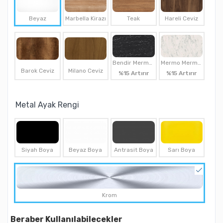
Beyaz
Marbella Kirazı
Teak
Hareli Ceviz
Bendir Mermer
Mermo Mermer
Barok Ceviz
Milano Ceviz
%15 Artırır
%15 Artırır
Metal Ayak Rengi
Siyah Boya
Beyaz Boya
Antrasit Boya
Sarı Boya
Krom
Beraber Kullanılabilecekler