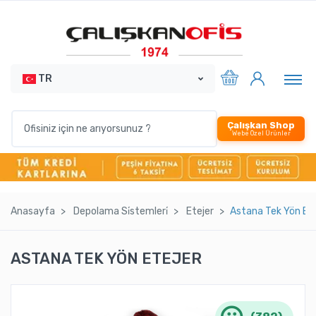
TR
Çalışkan Shop
Webe Özel Ürünler
Anasayfa
Depolama Si̇stemleri̇
Etejer
Astana Tek Yön Ete
ASTANA TEK YÖN ETEJER