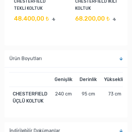
CHESTERFIELD
CHESTERFIELD İKİLİ
TEKLİ KOLTUK
KOLTUK
48.400,00 ₺
68.200,00 ₺
₺
₺
Ürün Boyutları
Genişlik
Derinlik
Yükseklik
CHESTERFIELD
240 cm
95 cm
73 cm
ÜÇLÜ KOLTUK
İndi̇ri̇lebi̇li̇r Dokümanlar