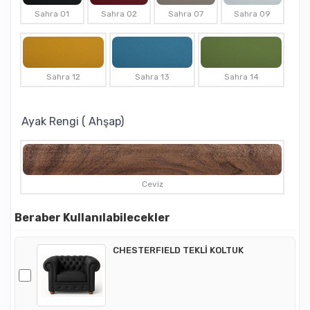
Sahra 01
Sahra 02
Sahra 07
Sahra 09
Sahra 12
Sahra 13
Sahra 14
Ayak Rengi ( Ahşap)
Ceviz
Beraber Kullanılabilecekler
CHESTERFIELD TEKLİ KOLTUK