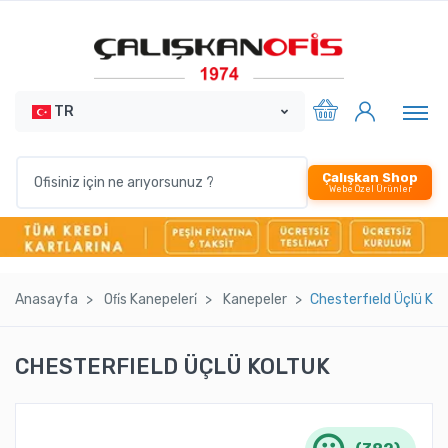
TR
Çalışkan Shop
Webe Özel Ürünler
Anasayfa
Ofi̇s Kanepeleri̇
Kanepeler
Chesterfıeld Üçlü Kol
CHESTERFIELD ÜÇLÜ KOLTUK