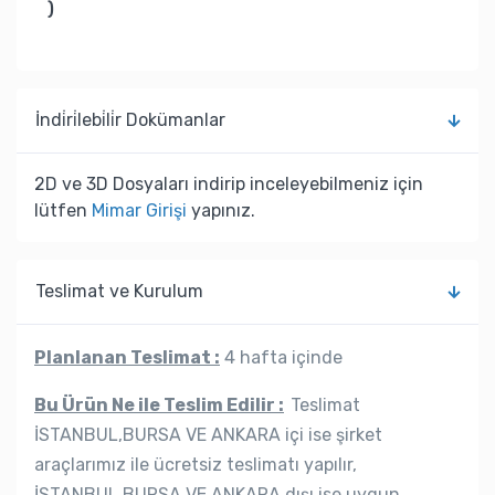
)
İndi̇ri̇lebi̇li̇r Dokümanlar
2D ve 3D Dosyaları indirip inceleyebilmeniz için
lütfen
Mimar Girişi
yapınız.
Teslimat ve Kurulum
Planlanan Teslimat :
4 hafta içinde
Bu Ürün Ne ile Teslim Edilir :
Teslimat
İSTANBUL,BURSA VE ANKARA içi ise şirket
araçlarımız ile ücretsiz teslimatı yapılır,
İSTANBUL,BURSA VE ANKARA dışı ise uygun