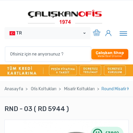
TR
Çalışkan Shop
Webe Özel Ürünler
Anasayfa
Ofi̇s Koltukları
Mi̇safi̇r Koltukları
Round Mi̇safi̇r 
RND - 03 ( RD 5944 )