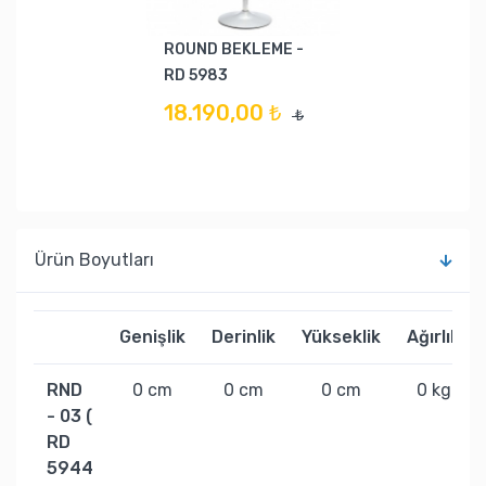
ROUND BEKLEME -
RD 5983
18.190,00 ₺
₺
Ürün Boyutları
Genişlik
Derinlik
Yükseklik
Ağırlık
RND
0 cm
0 cm
0 cm
0 kg
- 03 (
RD
5944