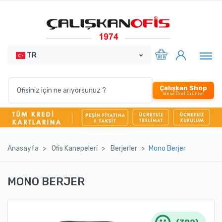
TR
Çalışkan Shop
Webe Özel Ürünler
Anasayfa
Ofi̇s Kanepeleri̇
Berjerler
Mono Berjer
MONO BERJER