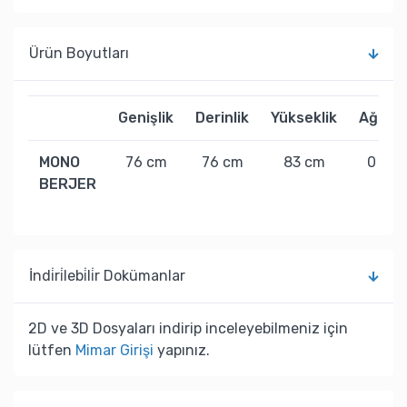
Ürün Boyutları
Genişlik
Derinlik
Yükseklik
Ağırlık
MONO
76 cm
76 cm
83 cm
0 kg
BERJER
İndi̇ri̇lebi̇li̇r Dokümanlar
2D ve 3D Dosyaları indirip inceleyebilmeniz için
lütfen
Mimar Girişi
yapınız.