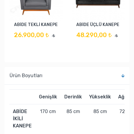
ABİDE TEKLİ KANEPE
ABİDE ÜÇLÜ KANEPE
26.900,00 ₺
48.290,00 ₺
₺
₺
Ürün Boyutları
Genişlik
Derinlik
Yükseklik
Ağırlık
ABİDE
170 cm
85 cm
85 cm
72 kg
İKİLİ
KANEPE