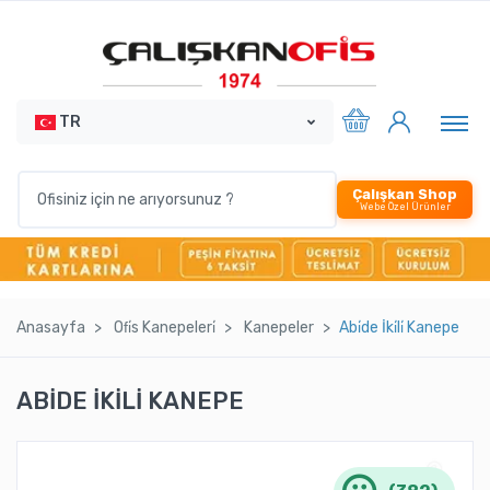
TR
Çalışkan Shop
Webe Özel Ürünler
Anasayfa
Ofi̇s Kanepeleri̇
Kanepeler
Abi̇de İki̇li̇ Kanepe
ABİDE İKİLİ KANEPE