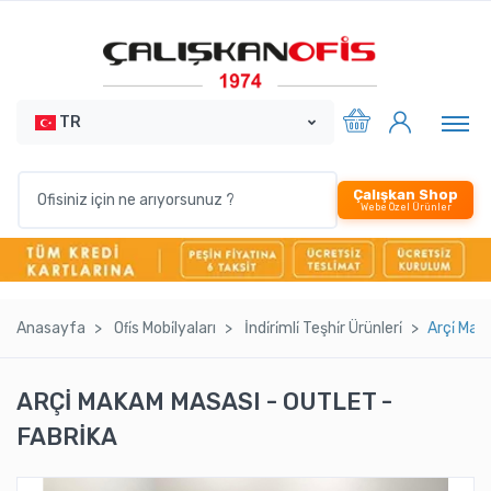
TR
Çalışkan Shop
Webe Özel Ürünler
Anasayfa
Ofi̇s Mobi̇lyaları
İndi̇ri̇mli̇ Teşhi̇r Ürünleri̇
Arçi̇ Mak
ARÇİ MAKAM MASASI - OUTLET -
FABRİKA