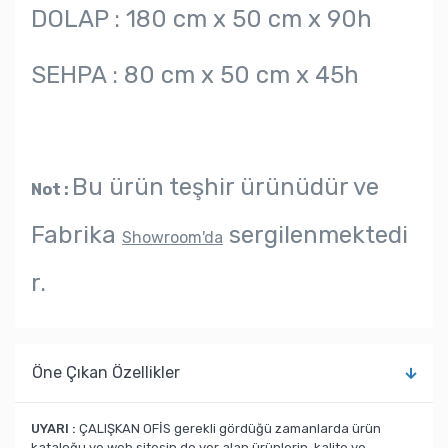
DOLAP : 180 cm x 50 cm x 90h
SEHPA : 80 cm x 50 cm x 45h
Bu ürün teşhir ürünüdür ve
Not :
Fabrika
sergilenmektedi
Showroom'da
r.
Öne Çıkan Özellikler
UYARI :
ÇALIŞKAN OFİS gerekli gördüğü zamanlarda ürün
kataloğu ve web sitesin de yer alan ürünlerin, kalite ve