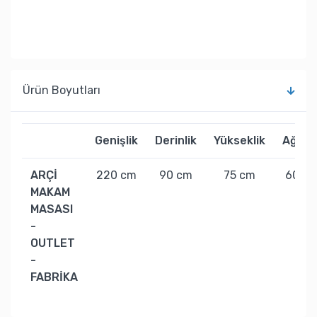
Ürün Boyutları
Genişlik
Derinlik
Yükseklik
Ağırlık
ARÇİ
220 cm
90 cm
75 cm
60 kg
MAKAM
MASASI
-
OUTLET
-
FABRİKA