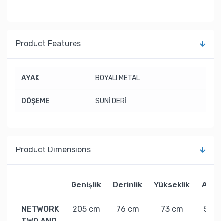
Product Features
AYAK
BOYALI METAL
DÖŞEME
SUNİ DERİ
Product Dimensions
Genişlik
Derinlik
Yükseklik
Ağırl
NETWORK
205 cm
76 cm
73 cm
59 k
TWO AND