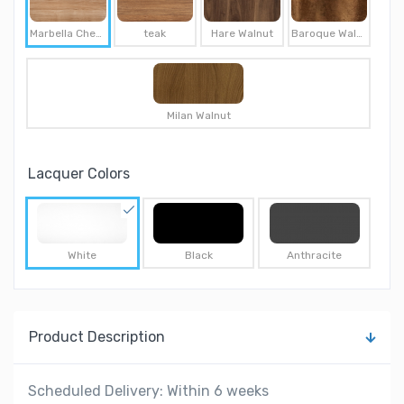
Marbella Cherry
teak
Hare Walnut
Baroque Walnut
Milan Walnut
Lacquer Colors
White
Black
Anthracite
Product Description
Scheduled Delivery: Within 6 weeks