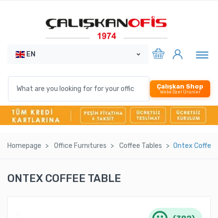
EN
Çalışkan Shop
Webe Özel Ürünler
Homepage
Offıce Furnıtures
Coffee Tables
Ontex Coffee 
ONTEX COFFEE TABLE