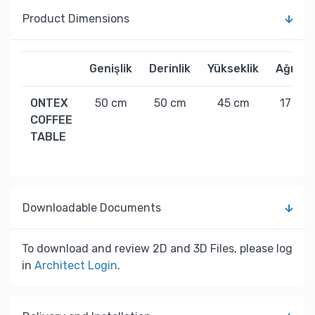
Product Dimensions
Genişlik
Derinlik
Yükseklik
Ağırlık
ONTEX
50 cm
50 cm
45 cm
17 kg
COFFEE
TABLE
Downloadable Documents
To download and review 2D and 3D Files, please log
in
Architect Login
.