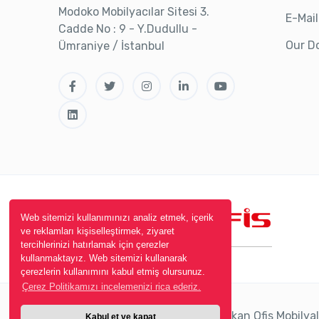
Modoko Mobilyacılar Sitesi 3.
E-Mail
Cadde No : 9 - Y.Dudullu -
Our D
Ümraniye / İstanbul
Web sitemizi kullanımınızı analiz etmek, içerik
ve reklamları kişiselleştirmek, ziyaret
tercihlerinizi hatırlamak için çerezler
kullanmaktayız. Web sitemizi kullanarak
çerezlerin kullanımını kabul etmiş olursunuz.
Çerez Politikamızı incelemenizi rica ederiz.
Copyright © 2005 - 2026 - Çalışkan Ofis Mobilyalar
Kabul et ve kapat