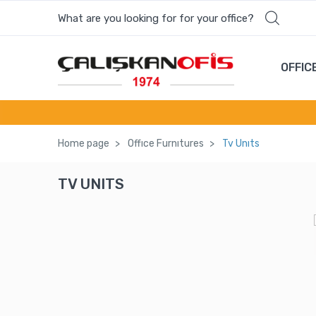
What are you looking for for your office?
OFFIC
Home page
Offıce Furnıtures
Tv Unıts
TV UNITS