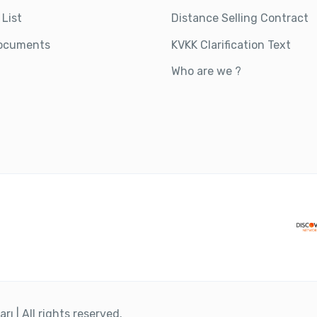
 List
Distance Selling Contract
ocuments
KVKK Clarification Text
Who are we ?
ı | All rights reserved.