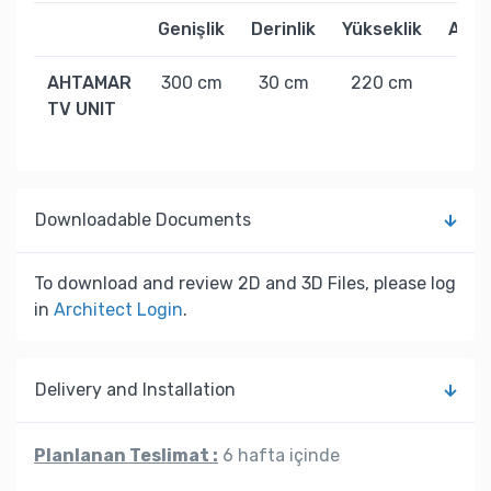
Genişlik
Derinlik
Yükseklik
Ağırl
AHTAMAR
300 cm
30 cm
220 cm
20
TV UNIT
kg
Downloadable Documents
To download and review 2D and 3D Files, please log
in
Architect Login
.
Delivery and Installation
Planlanan Teslimat :
6 hafta içinde