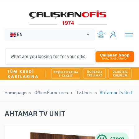
EN
Çalışkan Shop
Webe Özel Ürünler
Homepage
Offıce Furnıtures
Tv Unıts
Ahtamar Tv Unıt
AHTAMAR TV UNIT