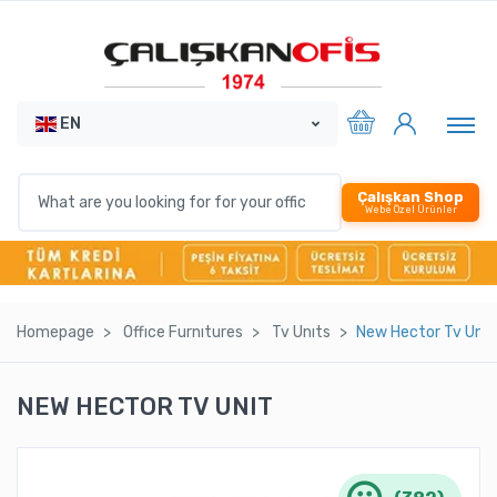
EN
Çalışkan Shop
Webe Özel Ürünler
Homepage
Offıce Furnıtures
Tv Unıts
New Hector Tv Unıt
NEW HECTOR TV UNIT