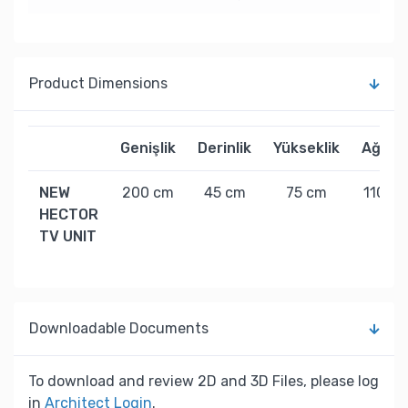
Product Dimensions
Genişlik
Derinlik
Yükseklik
Ağırlık
NEW
200 cm
45 cm
75 cm
110 kg
HECTOR
TV UNIT
Downloadable Documents
To download and review 2D and 3D Files, please log
in
Architect Login
.