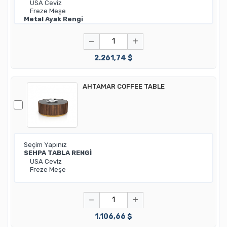
−
+
2.261,74 $
AHTAMAR COFFEE TABLE
−
+
1.106,66 $