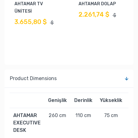
AHTAMAR TV
AHTAMAR DOLAP
ÜNİTESİ
2.261,74 $
$
3.655,80 $
$
Product Dimensions
Genişlik
Derinlik
Yükseklik
Ağı
AHTAMAR
260 cm
110 cm
75 cm
201
EXECUTIVE
DESK