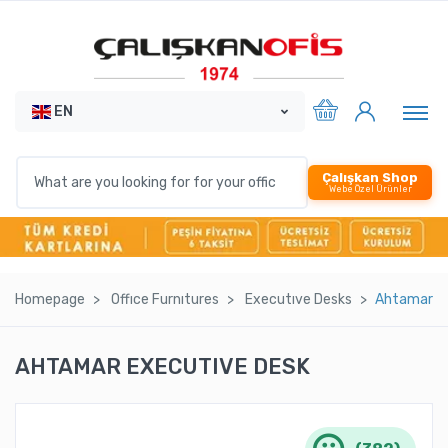
EN
Çalışkan Shop
Webe Özel Ürünler
Homepage
Offıce Furnıtures
Executıve Desks
Ahtamar E
AHTAMAR EXECUTIVE DESK