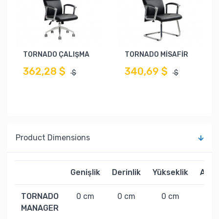
TORNADO ÇALIŞMA
TORNADO MİSAFİR
362,28 $
340,69 $
$
$
Product Dimensions
Genişlik
Derinlik
Yükseklik
Ağırl
TORNADO
0 cm
0 cm
0 cm
0 k
MANAGER