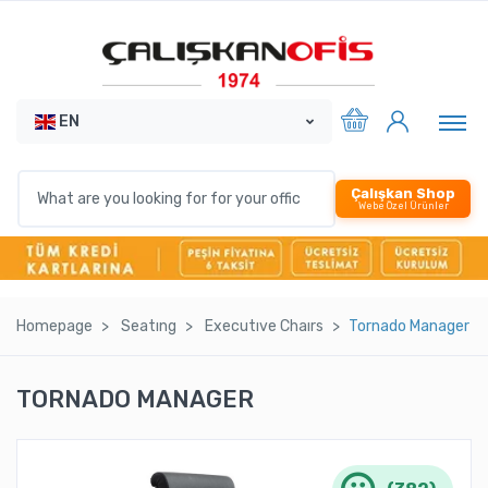
EN
Çalışkan Shop
Webe Özel Ürünler
Homepage
Seatıng
Executıve Chaırs
Tornado Manager
TORNADO MANAGER