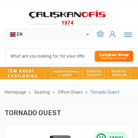
EN
Çalışkan Shop
Webe Özel Ürünler
Homepage
Seatıng
Offıce Chaırs
Tornado Guest
TORNADO GUEST