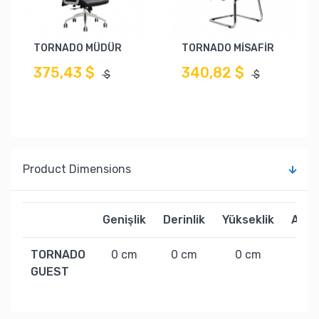
TORNADO MÜDÜR
TORNADO MİSAFİR
375,43 $
340,82 $
$
$
Product Dimensions
Genişlik
Derinlik
Yükseklik
Ağırl
TORNADO
0 cm
0 cm
0 cm
0 k
GUEST