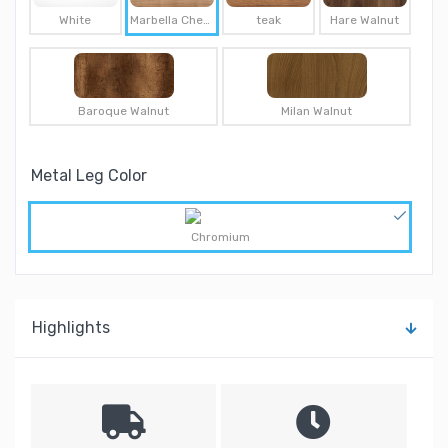
White
Marbella Cherry
teak
Hare Walnut
Baroque Walnut
Milan Walnut
Metal Leg Color
Chromium
Highlights