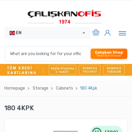
EN
Çalışkan Shop
Webe Özel Ürünler
Homepage
Storage
Cabınets
180 4Kpk
180 4KPK