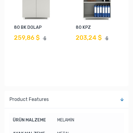
80 BK DOLAP
80 KPZ
259,86 $
203,24 $
$
$
Product Features
ÜRÜN MALZEME
MELAMİN