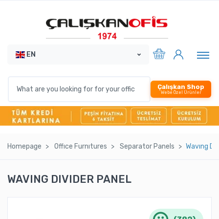
EN
Çalışkan Shop
Webe Özel Ürünler
Homepage
Offıce Furnıtures
Separator Panels
Wavıng Dıv
WAVING DIVIDER PANEL