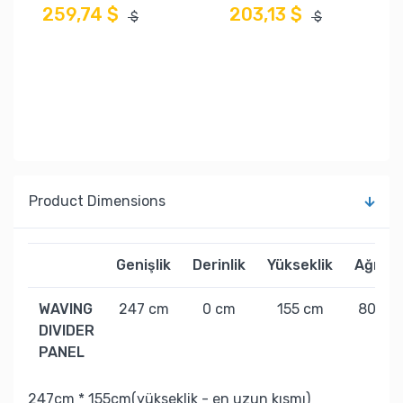
259,74 $
203,13 $
$
$
Product Dimensions
Genişlik
Derinlik
Yükseklik
Ağırlık
WAVING
247 cm
0 cm
155 cm
80 kg
DIVIDER
PANEL
247cm * 155cm(yükseklik - en uzun kısmı)