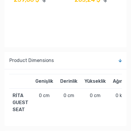
$
$
Product Dimensions
Genişlik
Derinlik
Yükseklik
Ağırlık
RİTA
0 cm
0 cm
0 cm
0 kg
GUEST
SEAT