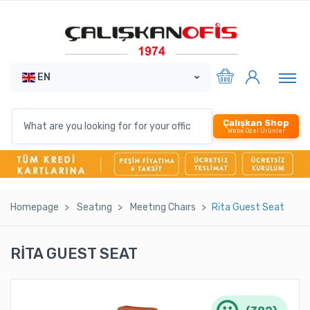
EN
Çalışkan Shop
Webe Özel Ürünler
Homepage
Seatıng
Meetıng Chaırs
Ri̇ta Guest Seat
RİTA GUEST SEAT