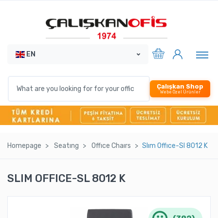
EN
Çalışkan Shop
Webe Özel Ürünler
Homepage
Seatıng
Offıce Chaırs
Slım Offıce-Sl 8012 K
SLIM OFFICE-SL 8012 K