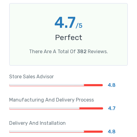
4.7
/5
Perfect
There Are A Total Of
382
Reviews.
Store Sales Advisor
4.8
Manufacturing And Delivery Process
4.7
Delivery And Installation
4.8