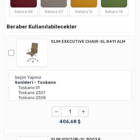
Sahara 02
Sahara 07
Sahara 12
Sahara 14
Beraber Kullanılabilecekler
SLIM EXECUTIVE CHAIR-SL 8411 ALM
−
+
406,68 $
SLIM VISITOR-SL 8003 K