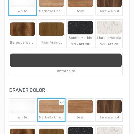
White
Marbella Cherry
teak
Hare Walnut
Bendir Marble
Marble Marble
Baroque Walnut
Milan Walnut
%15 Artırır
%15 Artırır
Anthracite
DRAWER COLOR
White
Marbella Cherry
teak
Hare Walnut