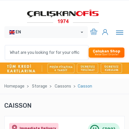
EN
Çalışkan Shop
Webe Özel Ürünler
Homepage
Storage
Caıssons
Caısson
CAISSON
Immediate Delivery