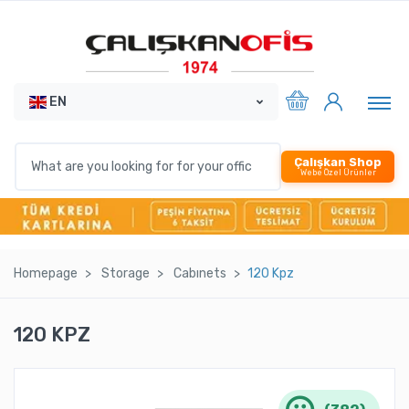
EN
Çalışkan Shop
Webe Özel Ürünler
Homepage
Storage
Cabınets
120 Kpz
120 KPZ