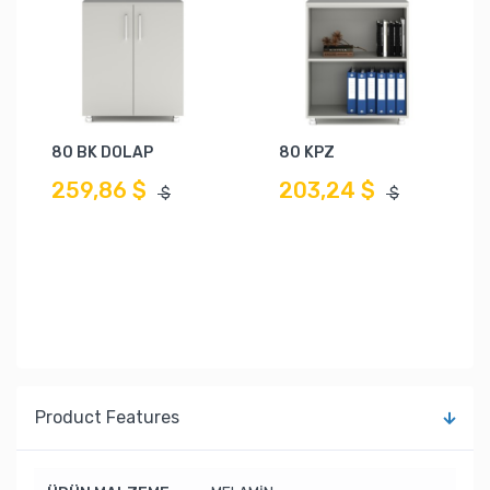
80 BK DOLAP
80 KPZ
259,86 $
203,24 $
$
$
Product Features