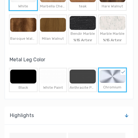
White
Marbella Cherry
teak
Hare Walnut
Bendir Marble
Marble Marble
Baroque Walnut
Milan Walnut
%15 Artırır
%15 Artırır
Metal Leg Color
Chromium
Black
White Paint
Anthracite Paint
Highlights