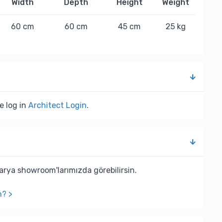
Width
Depth
Height
Weight
60 cm
60 cm
45 cm
25 kg
e log in
Architect Login
.
rya showroom'larımızda görebilirsin.
n? >