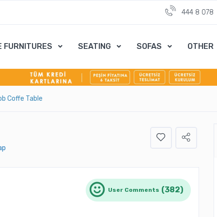
444 8 078
E FURNITURES
SEATING
SOFAS
OTHER
b Coffe Table
ap
(382)
User Comments