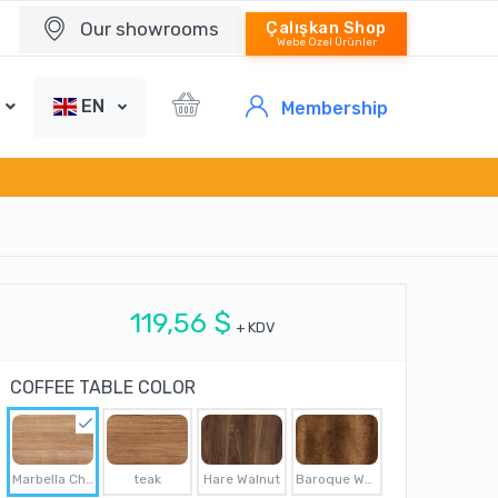
Our showrooms
Çalışkan Shop
Webe Özel Ürünler
EN
Membership
119,56 $
+ KDV
COFFEE TABLE COLOR
Marbella Cherry
teak
Hare Walnut
Baroque Walnut