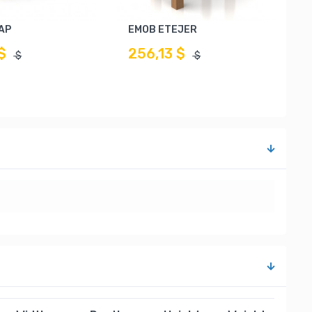
AP
EMOB ETEJER
$
256,13 $
$
$