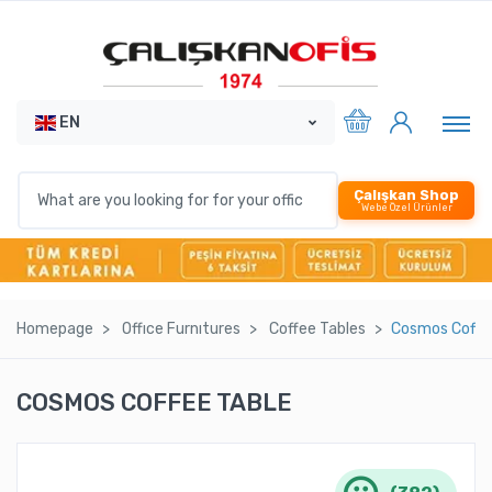
EN
Çalışkan Shop
Webe Özel Ürünler
Homepage
Offıce Furnıtures
Coffee Tables
Cosmos Coffe
COSMOS COFFEE TABLE