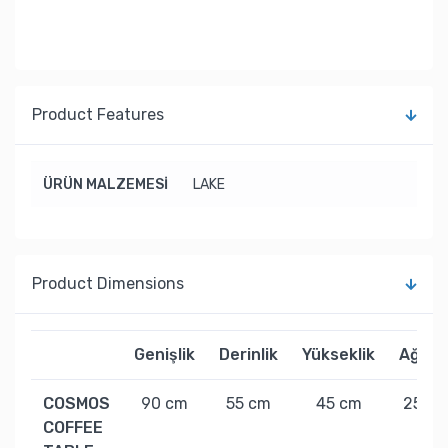
Product Features
ÜRÜN MALZEMESİ
LAKE
Product Dimensions
Genişlik
Derinlik
Yükseklik
Ağırlık
COSMOS
90 cm
55 cm
45 cm
25 kg
COFFEE