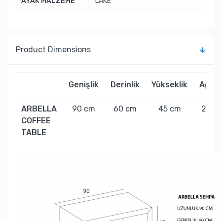
AYAK MALZEME
LAKE
Product Dimensions
Genişlik
Derinlik
Yükseklik
Ağırlı
ARBELLA
90 cm
60 cm
45 cm
25 k
COFFEE
TABLE