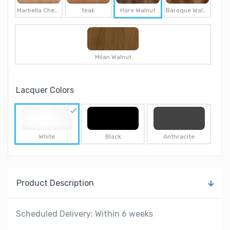
Marbella Cherry
teak
Hare Walnut
Baroque Walnut
Milan Walnut
Lacquer Colors
White
Black
Anthracite
Product Description
Scheduled Delivery: Within 6 weeks