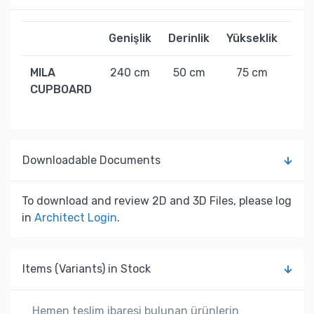
Genişlik
Derinlik
Yükseklik
Ağır
MILA
240 cm
50 cm
75 cm
95
CUPBOARD
Downloadable Documents
To download and review 2D and 3D Files, please log
in
Architect Login
.
Items (Variants) in Stock
Hemen teslim ibaresi bulunan ürünlerin