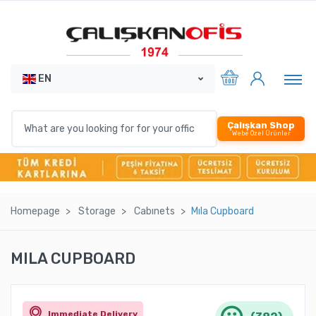
EN
Çalışkan Shop
Webe Özel Ürünler
Homepage
Storage
Cabınets
Mıla Cupboard
MILA CUPBOARD
Immediate Delivery