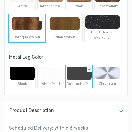
White
Marbella Cherry
teak
Hare Walnut
Bendir Marble
Baroque Walnut
Milan Walnut
%17 Artırır
Metal Leg Color
Chromium
Black
White Paint
Anthracite Paint
Product Description
Scheduled Delivery: Within 6 weeks