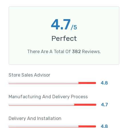
4.7
/5
Perfect
There Are A Total Of
382
Reviews.
Store Sales Advisor
4.8
Manufacturing And Delivery Process
4.7
Delivery And Installation
4.8