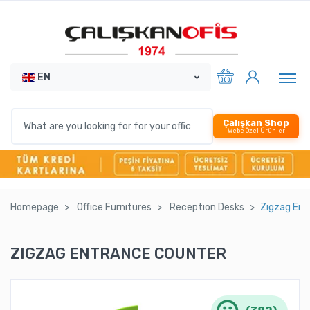
EN
Çalışkan Shop
Webe Özel Ürünler
Homepage
Offıce Furnıtures
Receptıon Desks
Zıgzag Ent
ZIGZAG ENTRANCE COUNTER