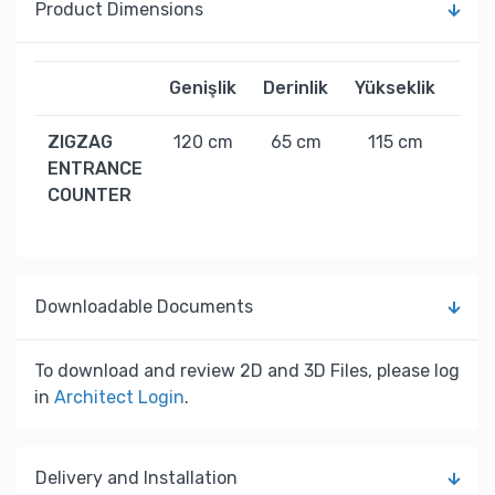
Product Dimensions
Genişlik
Derinlik
Yükseklik
Ağır
ZIGZAG
120 cm
65 cm
115 cm
55 
ENTRANCE
COUNTER
Downloadable Documents
To download and review 2D and 3D Files, please log
in
Architect Login
.
Delivery and Installation