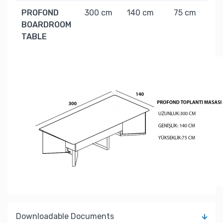
PROFOND
300 cm
140 cm
75 cm
1
BOARDROOM
TABLE
Downloadable Documents