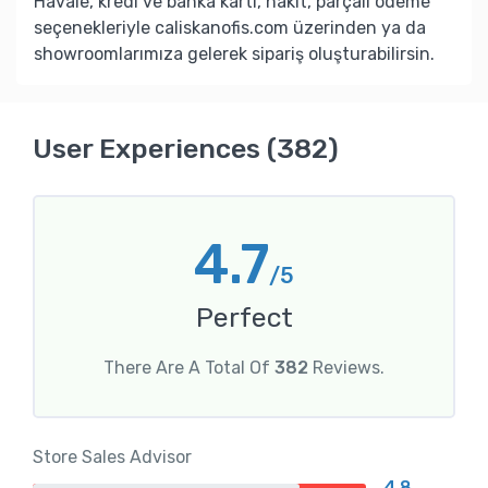
Havale, kredi ve banka kartı, nakit, parçalı ödeme
seçenekleriyle caliskanofis.com üzerinden ya da
showroomlarımıza gelerek sipariş oluşturabilirsin.
User Experiences (382)
4.7
/5
Perfect
There Are A Total Of
382
Reviews.
Store Sales Advisor
4.8