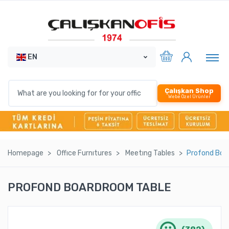
EN
Çalışkan Shop
Webe Özel Ürünler
Homepage
Offıce Furnıtures
Meetıng Tables
Profond Boa
PROFOND BOARDROOM TABLE