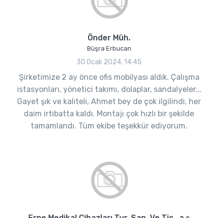
Önder Müh.
Büşra Erbucan
30 Ocak 2024, 14:45
Şirketimize 2 ay önce ofis mobilyası aldık. Çalışma
istasyonları, yönetici takımı, dolaplar, sandalyeler...
Gayet şık ve kaliteli, Ahmet bey de çok ilgilindi, her
daim irtibatta kaldı. Montajı çok hızlı bir şekilde
tamamlandı. Tüm ekibe teşekkür ediyorum.
Erne Medikal Cihazları Tur. San. Ve Tic. .a.ş