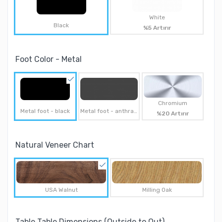
White
Black
%5 Artırır
Foot Color - Metal
Chromium
Metal foot - black
Metal foot - anthracite
%20 Artırır
Natural Veneer Chart
USA Walnut
Milling Oak
Table Table Dimensions (Outside to Out)