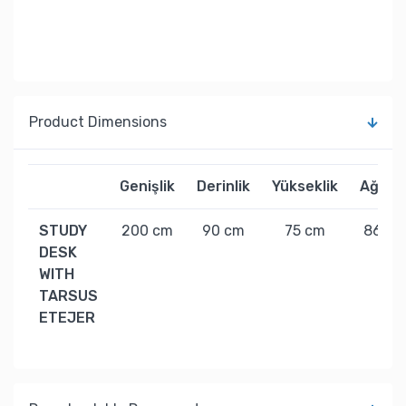
Product Dimensions
Genişlik
Derinlik
Yükseklik
Ağırlık
STUDY
200 cm
90 cm
75 cm
86 kg
DESK
WITH
TARSUS
ETEJER