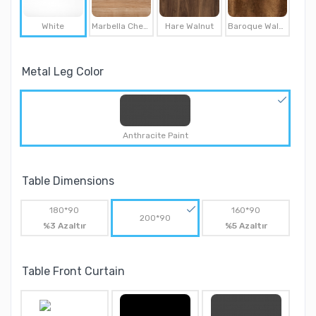
White
Marbella Cherry
Hare Walnut
Baroque Walnut
Metal Leg Color
Anthracite Paint
Table Dimensions
180*90
160*90
200*90
%3 Azaltır
%5 Azaltır
Table Front Curtain