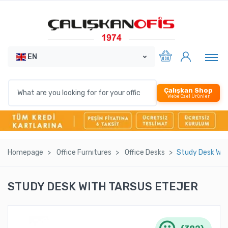
EN
Çalışkan Shop
Webe Özel Ürünler
Homepage
Offıce Furnıtures
Offıce Desks
Study Desk Wıth
STUDY DESK WITH TARSUS ETEJER