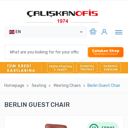
EN
Çalışkan Shop
Webe Özel Ürünler
Homepage
Seatıng
Meetıng Chaırs
Berlın Guest Chaır
BERLIN GUEST CHAIR