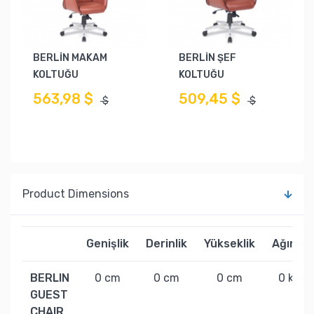
BERLİN MAKAM
BERLİN ŞEF
KOLTUĞU
KOLTUĞU
563,98 $
509,45 $
$
$
Product Dimensions
Genişlik
Derinlik
Yükseklik
Ağırlık
BERLIN
0 cm
0 cm
0 cm
0 kg
GUEST
CHAIR