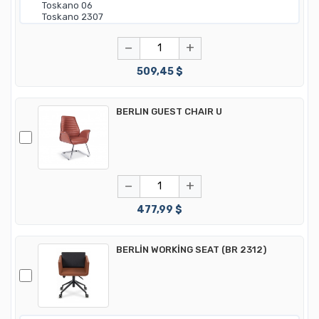
−
+
509,45 $
BERLIN GUEST CHAIR U
−
+
477,99 $
BERLİN WORKİNG SEAT (BR 2312)