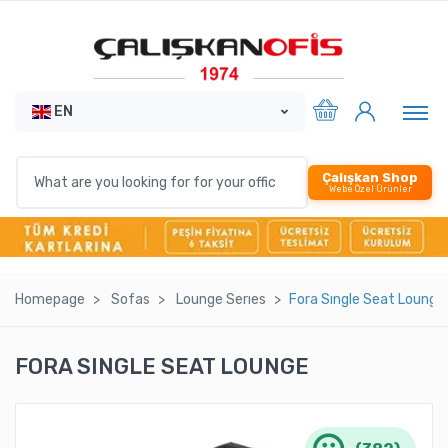
EN
Çalışkan Shop
Webe Özel Ürünler
Homepage
Sofas
Lounge Serıes
Fora Sıngle Seat Lounge
FORA SINGLE SEAT LOUNGE