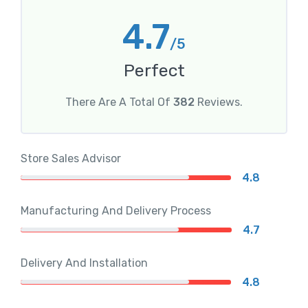
4.7
/5
Perfect
There Are A Total Of
382
Reviews.
Store Sales Advisor
4.8
Manufacturing And Delivery Process
4.7
Delivery And Installation
4.8