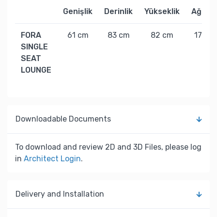
Genişlik
Derinlik
Yükseklik
Ağırlık
FORA
61 cm
83 cm
82 cm
17 kg
SINGLE
SEAT
LOUNGE
Downloadable Documents
To download and review 2D and 3D Files, please log
in
Architect Login
.
Delivery and Installation