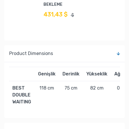
BEKLEME
431,43 $
$
Product Dimensions
Genişlik
Derinlik
Yükseklik
Ağırlık
BEST
118 cm
75 cm
82 cm
0 kg
DOUBLE
WAITING