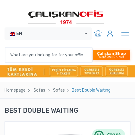
EN
Çalışkan Shop
Webe Özel Ürünler
Homepage
Sofas
Sofas
Best Double Waıtıng
BEST DOUBLE WAITING