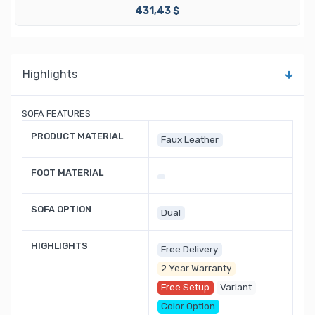
431,43 $
Highlights
SOFA FEATURES
PRODUCT MATERIAL
Faux Leather
FOOT MATERIAL
SOFA OPTION
Dual
HIGHLIGHTS
Free Delivery
2 Year Warranty
Free Setup
Variant
Color Option