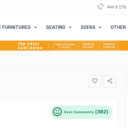
444 8 078
E FURNITURES
SEATING
SOFAS
OTHER
(382)
User Comments