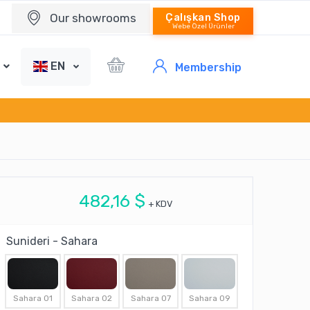
Our showrooms
Çalışkan Shop
Webe Özel Ürünler
EN
Membership
482,16 $
+ KDV
Sunideri - Sahara
Sahara 01
Sahara 02
Sahara 07
Sahara 09