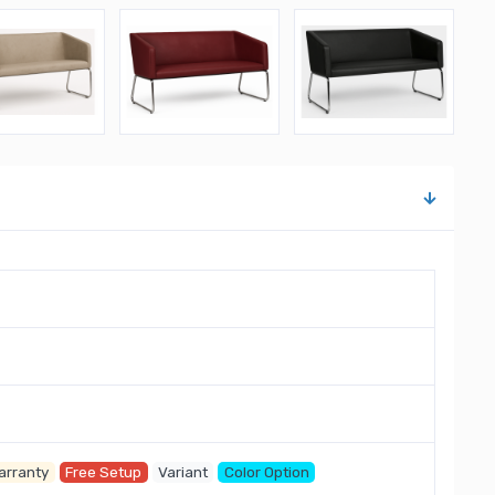
arranty
Free Setup
Variant
Color Option