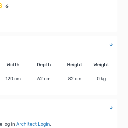
$
$
Width
Depth
Height
Weight
120 cm
62 cm
82 cm
0 kg
e log in
Architect Login
.