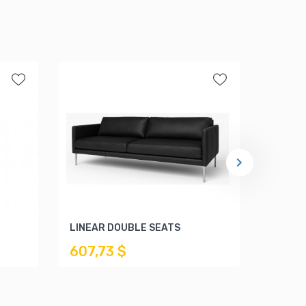
LINEAR DOUBLE SEATS
IMAJ S
607,73 $
1.775