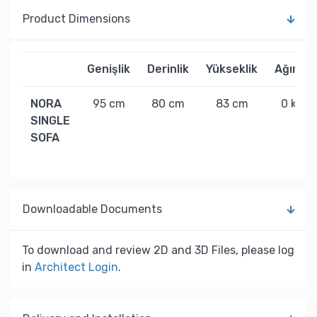
Product Dimensions
Genişlik
Derinlik
Yükseklik
Ağırlık
NORA
95 cm
80 cm
83 cm
0 kg
SINGLE
SOFA
Downloadable Documents
To download and review 2D and 3D Files, please log
in
Architect Login
.