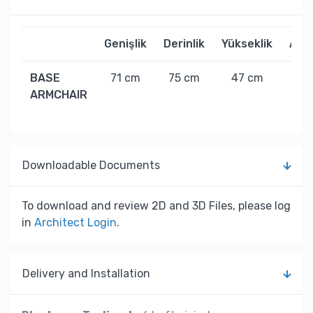
Genişlik
Derinlik
Yükseklik
Ağır
BASE
71 cm
75 cm
47 cm
52 
ARMCHAIR
Downloadable Documents
To download and review 2D and 3D Files, please log
in
Architect Login
.
Delivery and Installation