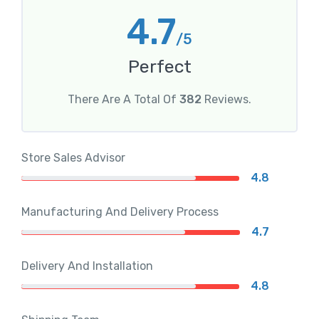
4.7
/5
Perfect
There Are A Total Of
382
Reviews.
Store Sales Advisor
4.8
Manufacturing And Delivery Process
4.7
Delivery And Installation
4.8