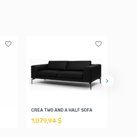
CREA TWO AND A HALF SOFA
NOVA 
1.079,94 $
771,