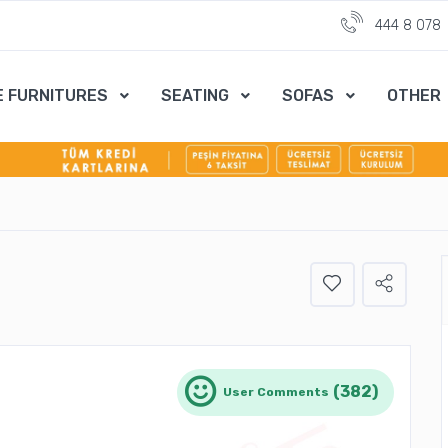
444 8 078
E FURNITURES
SEATING
SOFAS
OTHER
(382)
User Comments