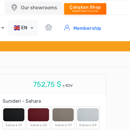
Our showrooms
Çalışkan Shop
Webe Özel Ürünler
EN
Membership
752,75 $
+ KDV
Sunideri - Sahara
Sahara 01
Sahara 02
Sahara 07
Sahara 09