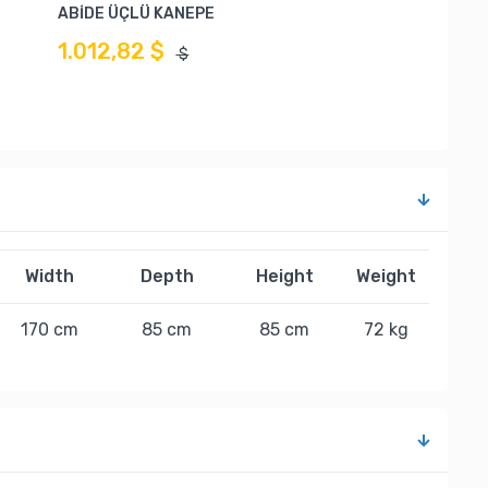
ABİDE ÜÇLÜ KANEPE
1.012,82 $
$
Width
Depth
Height
Weight
170 cm
85 cm
85 cm
72 kg