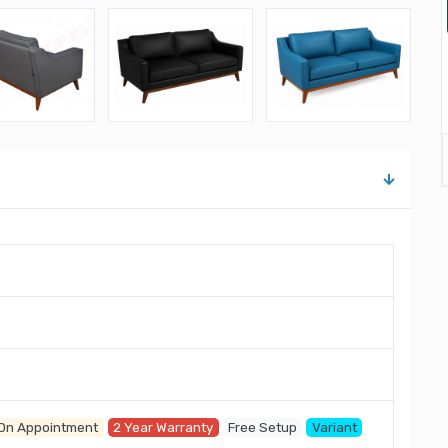
 On Appointment
2 Year Warranty
Free Setup
Variant