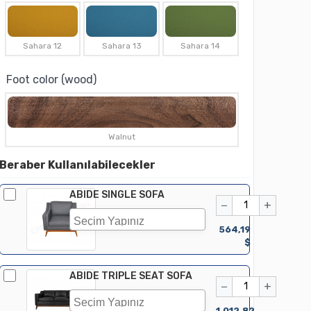
Sahara 12
Sahara 13
Sahara 14
Foot color (wood)
Walnut
Beraber Kullanılabilecekler
ABIDE SINGLE SOFA
−
+
564,19
$
ABIDE TRIPLE SEAT SOFA
−
+
1.012,82