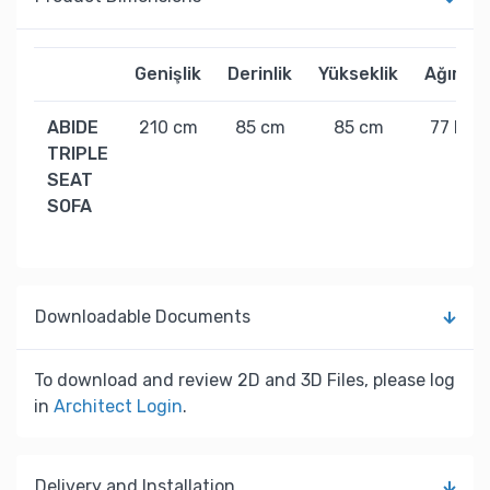
Genişlik
Derinlik
Yükseklik
Ağırlık
ABIDE
210 cm
85 cm
85 cm
77 kg
TRIPLE
SEAT
SOFA
Downloadable Documents
To download and review 2D and 3D Files, please log
in
Architect Login
.
Delivery and Installation