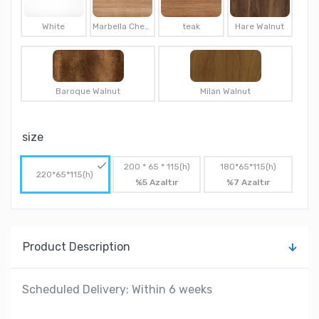
White
Marbella Cherry
teak
Hare Walnut
Baroque Walnut
Milan Walnut
size
200 * 65 * 115(h)
180*65*115(h)
220*65*115(h)
%5 Azaltır
%7 Azaltır
Product Description
Scheduled Delivery: Within 6 weeks