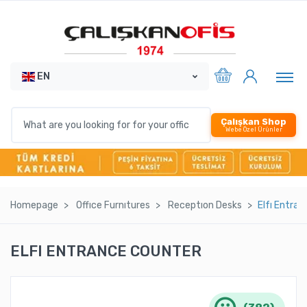
EN
Çalışkan Shop
Webe Özel Ürünler
Homepage
Offıce Furnıtures
Receptıon Desks
Elfı Entra
ELFI ENTRANCE COUNTER