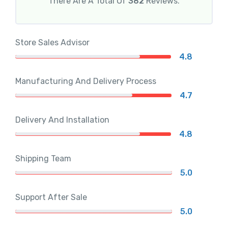
There Are A Total Of
382
Reviews.
Store Sales Advisor
4.8
Manufacturing And Delivery Process
4.7
Delivery And Installation
4.8
Shipping Team
5.0
Support After Sale
5.0