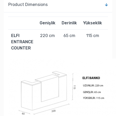
Product Dimensions
Genişlik
Derinlik
Yükseklik
Ağır
ELFI
220 cm
65 cm
115 cm
145
ENTRANCE
COUNTER