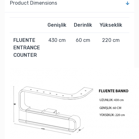
Product Dimensions
Genişlik
Derinlik
Yükseklik
Ağır
FLUENTE
430 cm
60 cm
220 cm
115
ENTRANCE
COUNTER