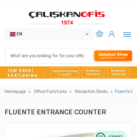
EN
Çalışkan Shop
Webe Özel Ürünler
Homepage
Offıce Furnıtures
Receptıon Desks
Fluente En
FLUENTE ENTRANCE COUNTER