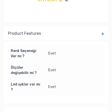
$
Product Features
Renk Seçeneği
Evet
Var mı ?
Ölçüler
Evet
değişebilir mi ?
Led ışıklar var mı
Evet
?