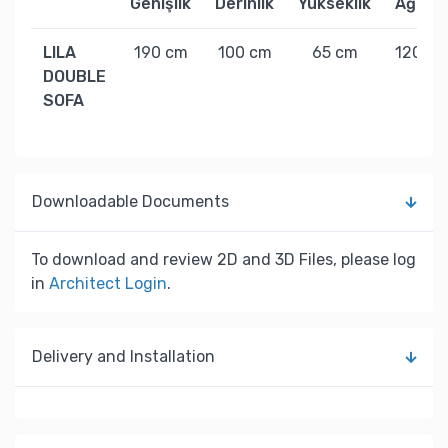
Genişlik
Derinlik
Yükseklik
Ağırlık
LILA
190 cm
100 cm
65 cm
120 kg
DOUBLE
SOFA
Downloadable Documents
To download and review 2D and 3D Files, please log
in
Architect Login
.
Delivery and Installation