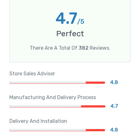
4.7
/5
Perfect
There Are A Total Of
382
Reviews.
Store Sales Advisor
4.8
Manufacturing And Delivery Process
4.7
Delivery And Installation
4.8