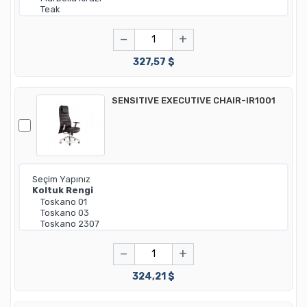
−
+
327,57 $
SENSITIVE EXECUTIVE CHAIR-IR1001
−
+
324,21 $