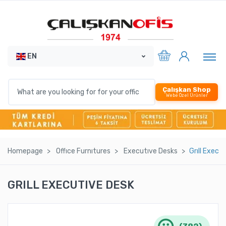
EN
Çalışkan Shop
Webe Özel Ürünler
Homepage
Offıce Furnıtures
Executıve Desks
Grıll Execu
GRILL EXECUTIVE DESK