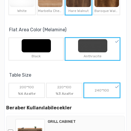
White
Marbella Cherry
Hare Walnut
Baroque Walnut
Flat Area Color (Melamine)
Black
Anthracite
Table Size
200*100
220*100
240*100
%6 Azaltır
%3 Azaltır
Beraber Kullanılabilecekler
GRILL CABINET