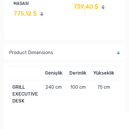
MASASI
739,40 $
$
775,12 $
$
Product Dimensions
Genişlik
Derinlik
Yükseklik
Ağı
GRILL
240 cm
100 cm
75 cm
163
EXECUTIVE
DESK