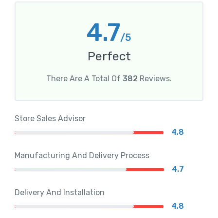
4.7
/5
Perfect
There Are A Total Of
382
Reviews.
Store Sales Advisor
4.8
Manufacturing And Delivery Process
4.7
Delivery And Installation
4.8