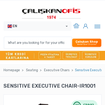
EN
Çalışkan Shop
Webe Özel Ürünler
Homepage
Seatıng
Executıve Chaırs
Sensıtıve Executıve
SENSITIVE EXECUTIVE CHAIR-IR1001