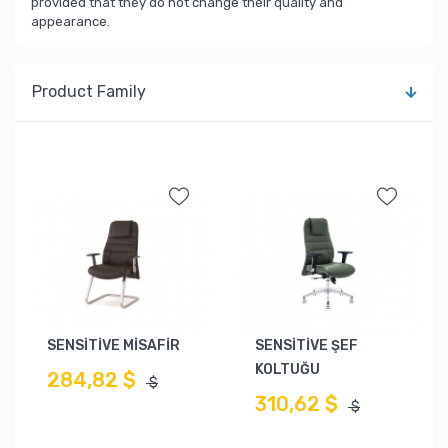
provided that they do not change their quality and
appearance.
Product Family
SENSİTİVE MİSAFİR
SENSİTİVE ŞEF
KOLTUĞU
284,82 $
$
310,62 $
$