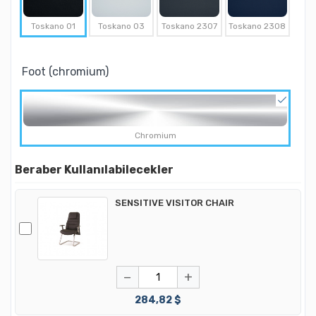
Toskano 01
Toskano 03
Toskano 2307
Toskano 2308
Foot (chromium)
Chromium
Beraber Kullanılabilecekler
SENSITIVE VISITOR CHAIR
−
+
284,82 $