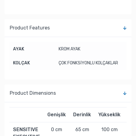
Product Features
AYAK
KROM AYAK
KOLÇAK
ÇOK FONKSİYONLU KOLÇAKLAR
Product Dimensions
Genişlik
Derinlik
Yükseklik
Ağı
SENSITIVE
0 cm
65 cm
100 cm
18