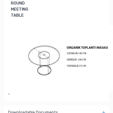
ROUND
MEETING
TABLE
-
Downloadable Documents