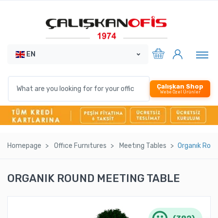
EN
Çalışkan Shop
Webe Özel Ürünler
Homepage
Offıce Furnıtures
Meetıng Tables
Organık Roun
ORGANIK ROUND MEETING TABLE