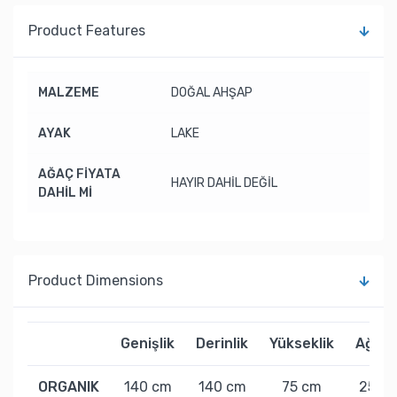
Product Features
MALZEME
DOĞAL AHŞAP
AYAK
LAKE
AĞAÇ FİYATA
HAYIR DAHİL DEĞİL
DAHİL Mİ
Product Dimensions
Genişlik
Derinlik
Yükseklik
Ağırlı
ORGANIK
140 cm
140 cm
75 cm
25 kg