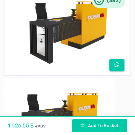
(382)
1.626,55 $
Add To Basket
+ KDV