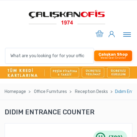
Çalışkan Shop
Webe Özel Ürünler
Homepage
Offıce Furnıtures
Receptıon Desks
Dıdım Entr
DIDIM ENTRANCE COUNTER