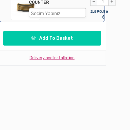
−
+
COUNTER
2.590,86
$
Add To Basket
Delivery and Installation