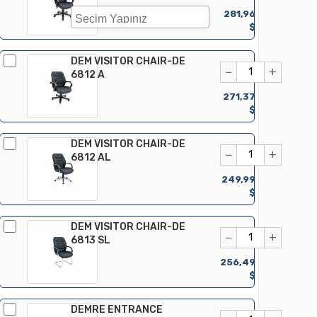
281,96
$
DEM VISITOR CHAIR-DE
−
+
6812 A
271,37
$
DEM VISITOR CHAIR-DE
−
+
6812 AL
249,99
$
DEM VISITOR CHAIR-DE
−
+
6813 SL
256,49
$
DEMRE ENTRANCE