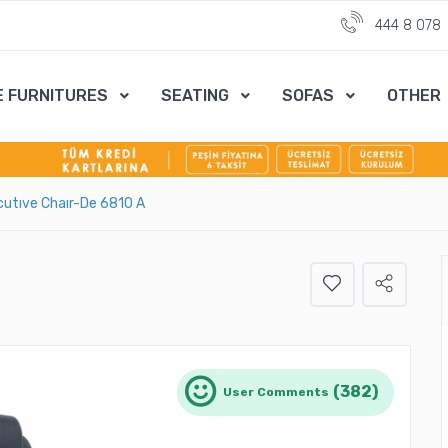
444 8 078
E FURNITURES
SEATING
SOFAS
OTHER
utıve Chaır-De 6810 A
(382)
User Comments