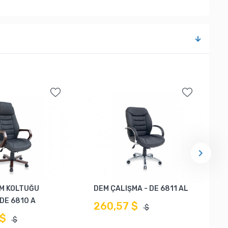
M KOLTUĞU
DEM ÇALIŞMA - DE 6811 AL
 DE 6810 A
260,57 $
$
 $
$