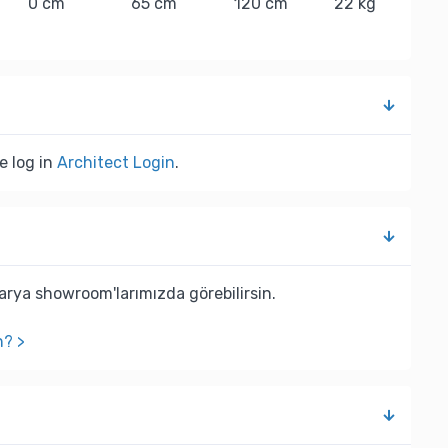
0 cm
65 cm
120 cm
22 kg
e log in
Architect Login
.
rya showroom'larımızda görebilirsin.
n? >