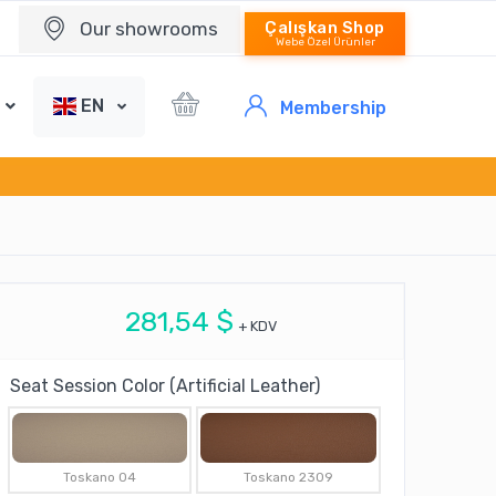
Our showrooms
Çalışkan Shop
Webe Özel Ürünler
EN
Membership
281,54 $
+ KDV
Seat Session Color (Artificial Leather)
Toskano 04
Toskano 2309