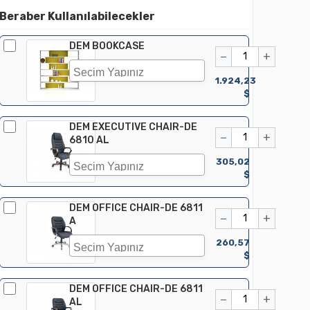
Beraber Kullanılabilecekler
DEM BOOKCASE
−
+
1.924,23
$
DEM EXECUTIVE CHAIR-DE
−
+
6810 AL
305,02
$
DEM OFFICE CHAIR-DE 6811
−
+
A
260,57
$
DEM OFFICE CHAIR-DE 6811
−
+
AL