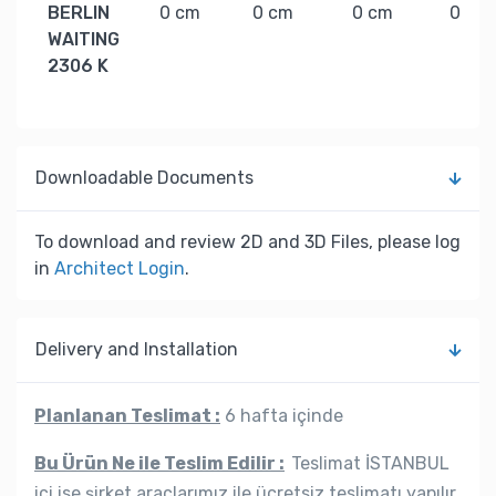
BERLIN
0 cm
0 cm
0 cm
0 kg
WAITING
2306 K
Downloadable Documents
To download and review 2D and 3D Files, please log
in
Architect Login
.
Delivery and Installation
Planlanan Teslimat :
6 hafta içinde
Bu Ürün Ne ile Teslim Edilir :
Teslimat İSTANBUL
içi ise şirket araçlarımız ile ücretsiz teslimatı yapılır,