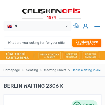
EN
Çalışkan Shop
Webe Özel Ürünler
Homepage
Seatıng
Meetıng Chaırs
Berlın Waıtıng 2306 K
BERLIN WAITING 2306 K