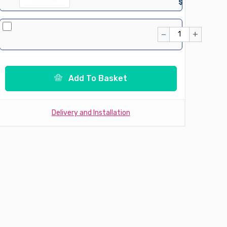
$
−
+
Add To Basket
Delivery and Installation