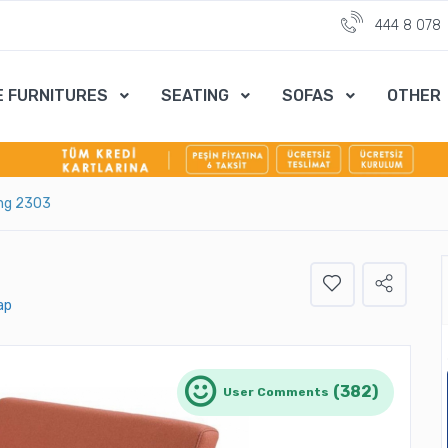
444 8 078
E FURNITURES
SEATING
SOFAS
OTHER
tıng 2303
ap
(382)
User Comments