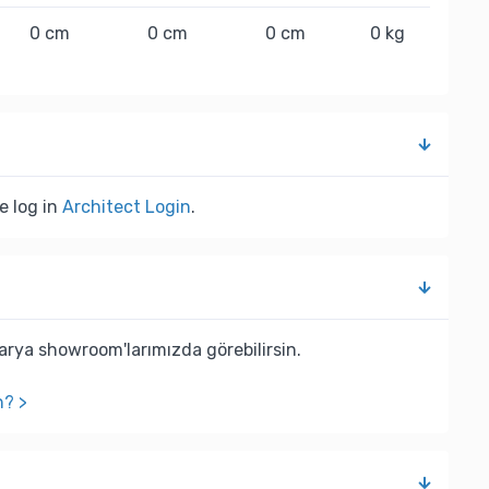
0 cm
0 cm
0 cm
0 kg
e log in
Architect Login
.
rya showroom'larımızda görebilirsin.
n? >