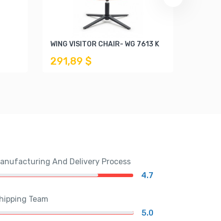
WING VISITOR CHAIR- WG 7613 K
SLIM V
291,89 $
409,
anufacturing And Delivery Process
4.7
hipping Team
5.0