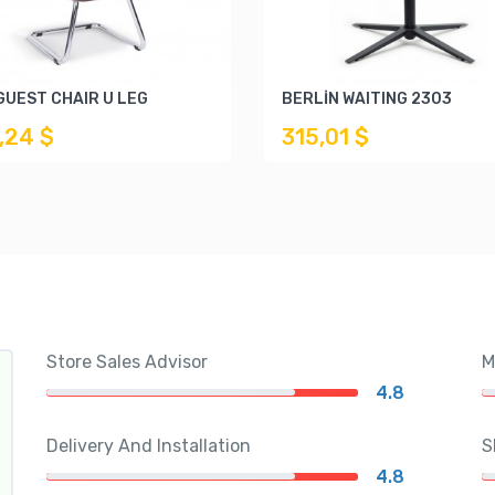
GUEST CHAIR U LEG
BERLİN WAITING 2303
,24 $
315,01 $
Store Sales Advisor
M
4.8
Delivery And Installation
S
4.8