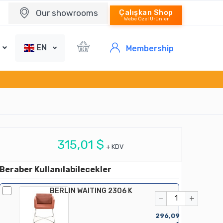
Our showrooms
Çalışkan Shop
Webe Özel Ürünler
EN
Membership
315,01 $
+ KDV
Beraber Kullanılabilecekler
BERLIN WAITING 2306 K
−
+
296,09