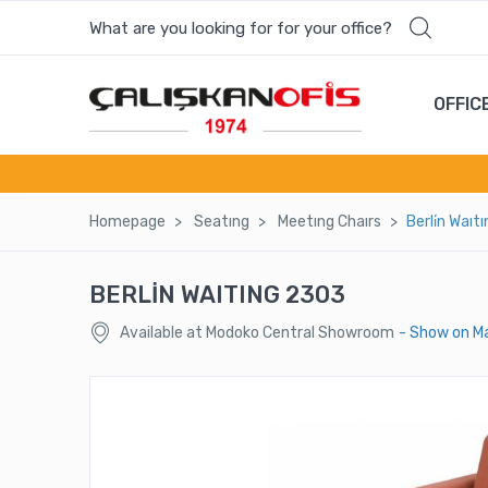
What are you looking for for your office?
OFFIC
Homepage
Seatıng
Meetıng Chaırs
Berli̇n Waı
BERLİN WAITING 2303
Available at Modoko Central Showroom
- Show on M