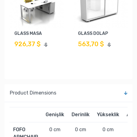
GLASS MASA
GLASS DOLAP
926,37 $
563,70 $
$
$
Product Dimensions
Genişlik
Derinlik
Yükseklik
Ağır
FOFO
0 cm
0 cm
0 cm
0 k
ARMCHAIR