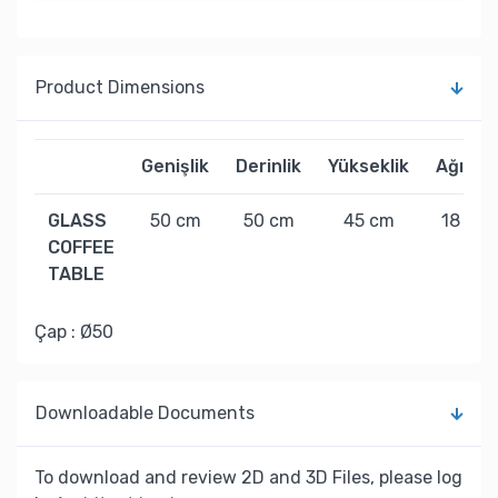
Product Dimensions
Genişlik
Derinlik
Yükseklik
Ağırlık
GLASS
50 cm
50 cm
45 cm
18 kg
COFFEE
TABLE
Çap : Ø50
Downloadable Documents
To download and review 2D and 3D Files, please log