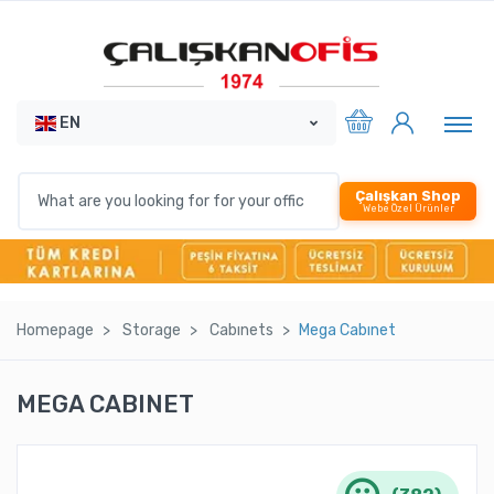
EN
Çalışkan Shop
Webe Özel Ürünler
Homepage
Storage
Cabınets
Mega Cabınet
MEGA CABINET