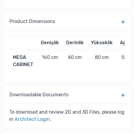
Product Dimensions
Genişlik
Derinlik
Yükseklik
Ağırlı
MEGA
160 cm
40 cm
80 cm
55 kg
CABINET
Downloadable Documents
To download and review 2D and 3D Files, please log
in
Architect Login
.