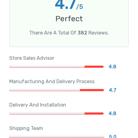
4.7
/5
Perfect
There Are A Total Of
382
Reviews.
Store Sales Advisor
4.8
Manufacturing And Delivery Process
4.7
Delivery And Installation
4.8
Shipping Team
5.0