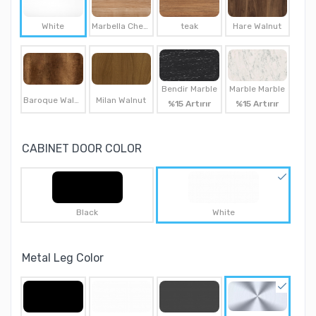
White
Marbella Cherry
teak
Hare Walnut
Bendir Marble
Marble Marble
Baroque Walnut
Milan Walnut
%15 Artırır
%15 Artırır
CABINET DOOR COLOR
Black
White
Metal Leg Color