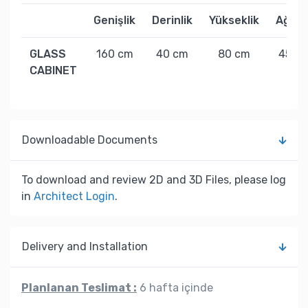
Genişlik
Derinlik
Yükseklik
Ağırlı
GLASS
160 cm
40 cm
80 cm
45 kg
CABINET
Downloadable Documents
To download and review 2D and 3D Files, please log
in
Architect Login
.
Delivery and Installation
Planlanan Teslimat :
6 hafta içinde